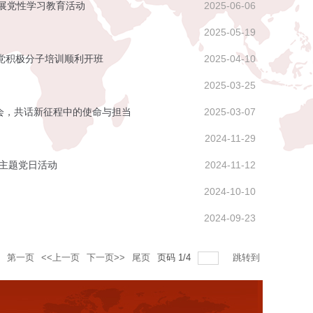
馆开展党性学习教育活动
2025-06-06
2025-05-19
校暨入党积极分子培训顺利开班
2025-04-10
2025-03-25
议两会，共话新征程中的使命与担当
2025-03-07
2024-11-29
合主题党日活动
2024-11-12
2024-10-10
2024-09-23
第一页
<<上一页
下一页>>
尾页
页码
1
/
4
跳转到