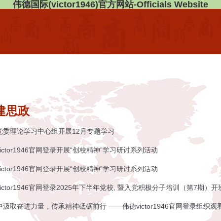
伟德国际(victor1946)官方网站-Officials Website
建思政
党委理论学习中心组开展12月专题学习
ictor1946官网登录开展“创校精神”学习研讨系列活动
ictor1946官网登录开展“创校精神”学习研讨系列活动
victor1946官网登录2025年下半年党校, 暨入党积极分子培训（第7期）开
汲取奋进力量，传承精神砥砺前行 ——​伟德victor1946官网登录组织