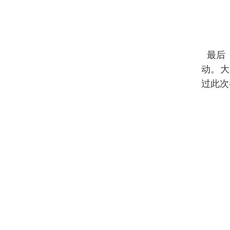
最后
动。大
过此次