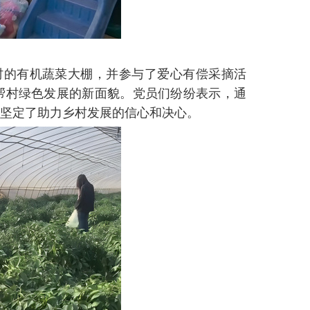
村的有机蔬菜大棚，并参与了爱心有偿采摘活
帮村绿色发展的新面貌。党员们纷纷表示，通
坚定了助力乡村发展的信心和决心。