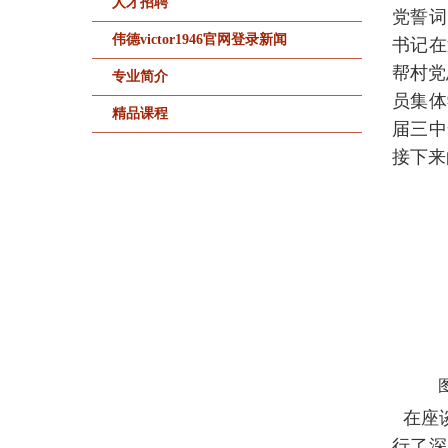
人才招聘
党誓词
伟德victor1946官网登录新闻
书记在
帮村党
专业简介
员集体
精品课程
届三中
接下来
在座谈
行了深