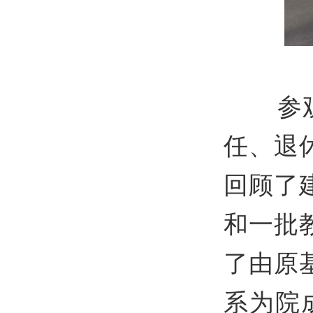
参观之
任、退
回顾了
和一批
了由原
系为院成