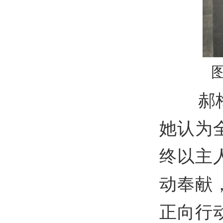
郝梅主
她认为
终以主
动奉献
正向行