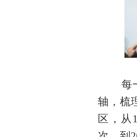
每一件
轴，梳
区，从
次，到2