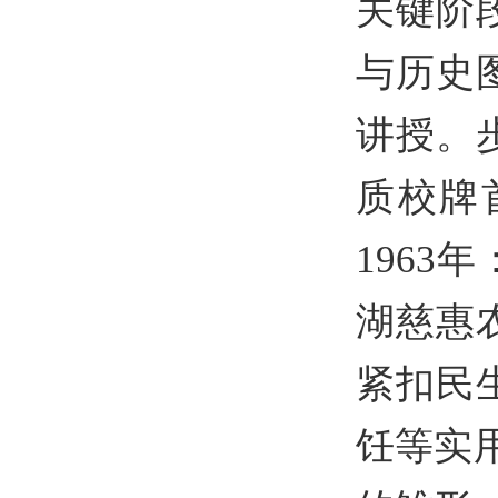
关键阶
与历史
讲授。
质校牌
196
湖慈惠
紧扣民
饪等实用