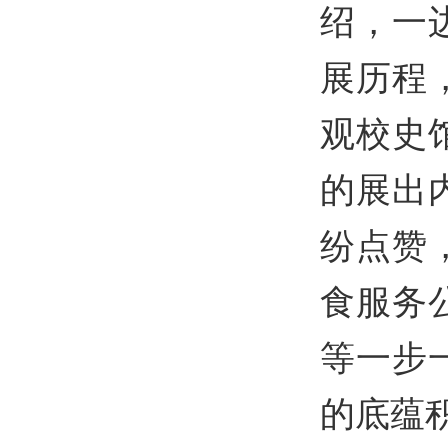
绍，一
展历程
观校史
的展出
纷点赞
食服务
等一步
的底蕴