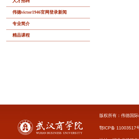
人才招聘
伟德victor1946官网登录新闻
专业简介
精品课程
版权所有：伟德国际(vict
鄂ICP备 11003517