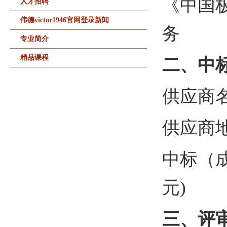
《中国
人才招聘
伟德victor1946官网登录新闻
务
专业简介
精品课程
二、中
供应商
供应商
中标（成
元)
三、评