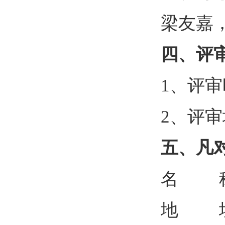
梁友嘉
四、评
1、评审时
2、评审
五、凡
名 称： 
地 址： 