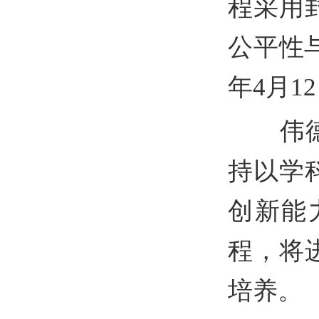
程采用
公平性
年4月
伟德vic
持以学
创新能
程，将
培养。