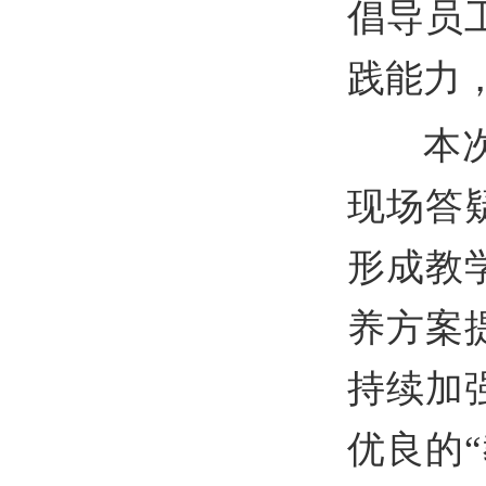
倡导员
践能力
本次师
现场答
形成教
养方案
持续加
优良的