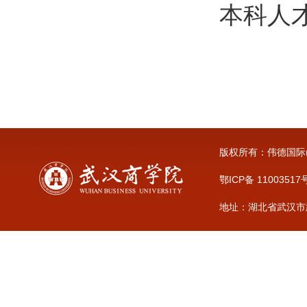
本科人
版权所有：伟德国际(vict
鄂ICP备 11003517
地址：湖北省武汉市