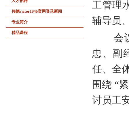
人才招聘
工管理水
伟德victor1946官网登录新闻
辅导员
专业简介
精品课程
会议由
忠、副
任、全
围绕 “
讨员工