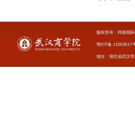
版权所有：伟德国际(vict
鄂ICP备 11003517
地址：湖北省武汉市