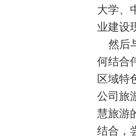
大学、
业建设
然后
何结合伟
区域特
公司旅
慧旅游
结合，